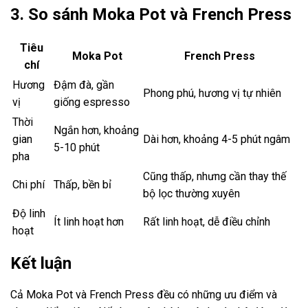
3. So sánh Moka Pot và French Press
Tiêu
Moka Pot
French Press
chí
Hương
Đậm đà, gần
Phong phú, hương vị tự nhiên
vị
giống espresso
Thời
Ngắn hơn, khoảng
gian
Dài hơn, khoảng 4-5 phút ngâm
5-10 phút
pha
Cũng thấp, nhưng cần thay thế
Chi phí
Thấp, bền bỉ
bộ lọc thường xuyên
Độ linh
Ít linh hoạt hơn
Rất linh hoạt, dễ điều chỉnh
hoạt
Kết luận
Cả Moka Pot và French Press đều có những ưu điểm và