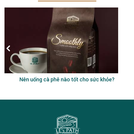
Nên uống cà phê nào tốt cho sức khỏe?