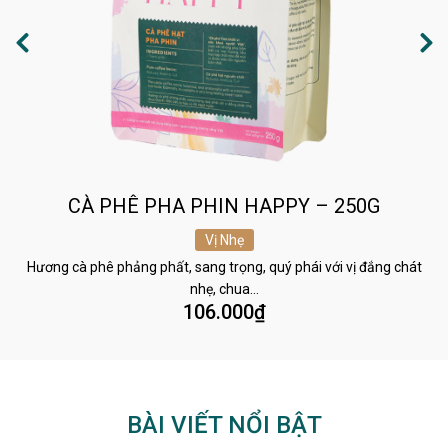
CÀ PHÊ PHA PHIN HAPPY – 250G
Vị Nhẹ
Hương cà phê phảng phất, sang trọng, quý phái với vị đắng chát
nhẹ, chua…
106.000
₫
BÀI VIẾT NỔI BẬT