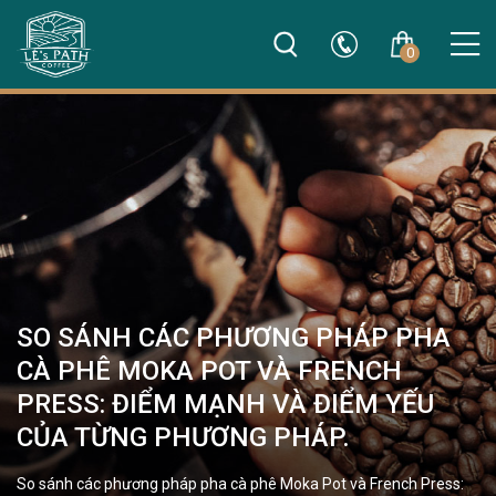
0
SO SÁNH CÁC PHƯƠNG PHÁP PHA
CÀ PHÊ MOKA POT VÀ FRENCH
PRESS: ĐIỂM MẠNH VÀ ĐIỂM YẾU
CỦA TỪNG PHƯƠNG PHÁP.
So sánh các phương pháp pha cà phê Moka Pot và French Press: