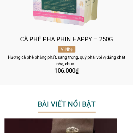
CÀ PHÊ PHA PHIN HAPPY – 250G
Vị Nhẹ
Hương cà phê phảng phất, sang trọng, quý phái với vị đắng chát
nhẹ, chua…
106.000
₫
BÀI VIẾT NỔI BẬT