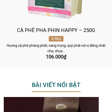
CÀ PHÊ PHA PHIN HAPPY – 250G
Vị Nhẹ
Hương cà phê phảng phất, sang trọng, quý phái với vị đắng chát
nhẹ, chua…
106.000
₫
BÀI VIẾT NỔI BẬT