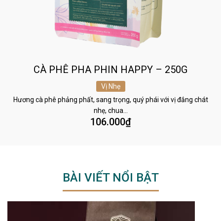
CÀ PHÊ PHA PHIN HAPPY – 250G
Vị Nhẹ
Hương cà phê phảng phất, sang trọng, quý phái với vị đắng chát
nhẹ, chua…
106.000
₫
BÀI VIẾT NỔI BẬT