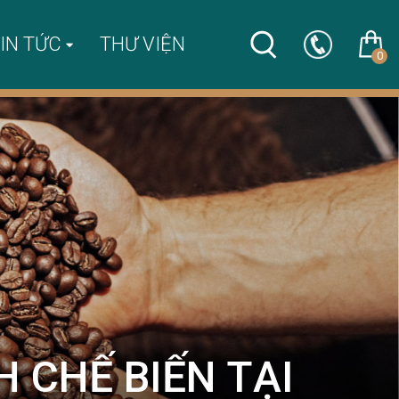
IN TỨC
THƯ VIỆN
0
H CHẾ BIẾN TẠI