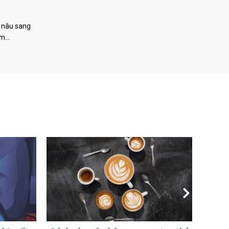
 nâu sang
àm…