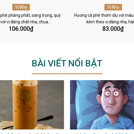
Vị Nhẹ
Vị Nhẹ
phê phảng phất, sang trọng, quý
Hương cà phê thơm dịu với màu
 với vị đắng chát nhẹ, chua…
kèm theo vị đắng nhẹ, h
106.000
₫
83.000
₫
BÀI VIẾT NỔI BẬT