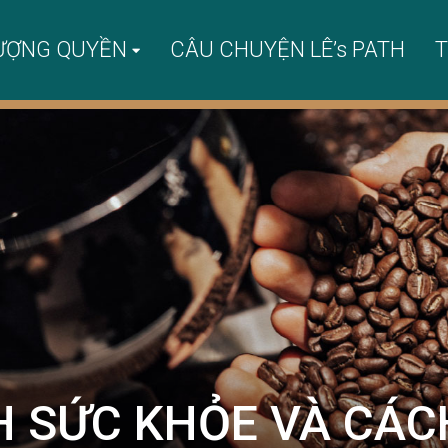
ƯỢNG QUYỀN
CÂU CHUYỆN LÊ’s PATH
T
CH SỨC KHỎE VÀ CÁC