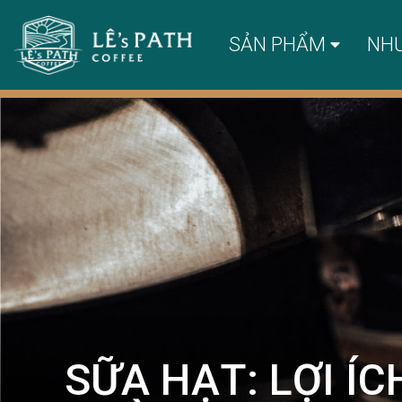
SẢN PHẨM
NH
SỮA HẠT: LỢI Í