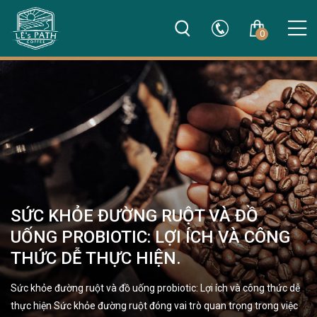
0
SỨC KHỎE ĐƯỜNG RUỘT VÀ ĐỒ
UỐNG PROBIOTIC: LỢI ÍCH VÀ CÔNG
THỨC DỄ THỰC HIỆN.
Sức khỏe đường ruột và đồ uống probiotic: Lợi ích và công thức dễ
thực hiện Sức khỏe đường ruột đóng vai trò quan trọng trong việc