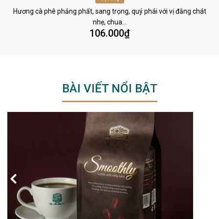
Hương cà phê phảng phất, sang trọng, quý phái với vị đắng chát
nhẹ, chua…
106.000
₫
BÀI VIẾT NỔI BẬT