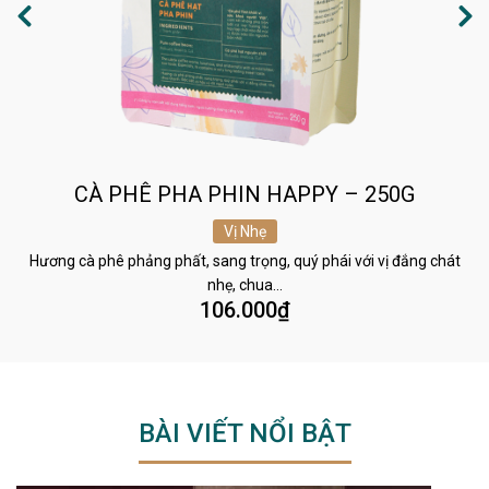
CÀ PHÊ PHA PHIN HAPPY – 250G
Vị Nhẹ
Hương cà phê phảng phất, sang trọng, quý phái với vị đắng chát
nhẹ, chua…
106.000
₫
BÀI VIẾT NỔI BẬT