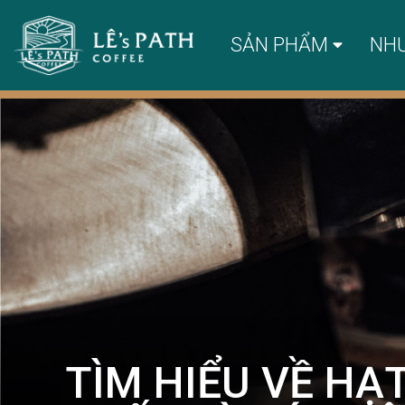
SẢN PHẨM
NH
TÌM HIỂU VỀ HẠ