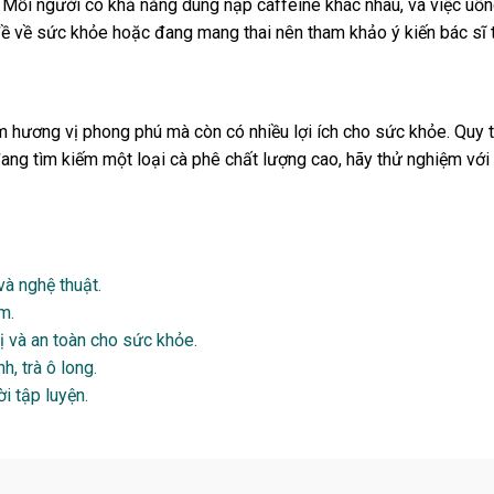
. Mỗi người có khả năng dung nạp caffeine khác nhau, và việc uống
 về sức khỏe hoặc đang mang thai nên tham khảo ý kiến bác sĩ tr
 hương vị phong phú mà còn có nhiều lợi ích cho sức khỏe. Quy 
ang tìm kiếm một loại cà phê chất lượng cao, hãy thử nghiệm vớ
à nghệ thuật.
m.
ị và an toàn cho sức khỏe.
h, trà ô long.
i tập luyện.