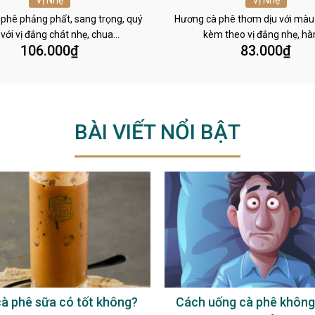
Vị Nhẹ
Vị Nhẹ
phê phảng phất, sang trọng, quý
Hương cà phê thơm dịu với màu
 với vị đắng chát nhẹ, chua…
kèm theo vị đắng nhẹ, h
106.000
₫
83.000
₫
BÀI VIẾT NỔI BẬT
à phê sữa có tốt không?
Cách uống cà phê không