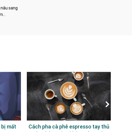
 nâu sang
àm…
 bị mất
Cách pha cà phê espresso tay thủ
Uống