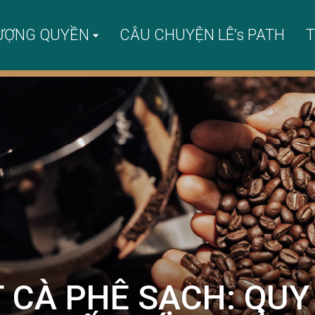
ƯỢNG QUYỀN
CÂU CHUYỆN LÊ’s PATH
T
T CÀ PHÊ SẠCH: QUY