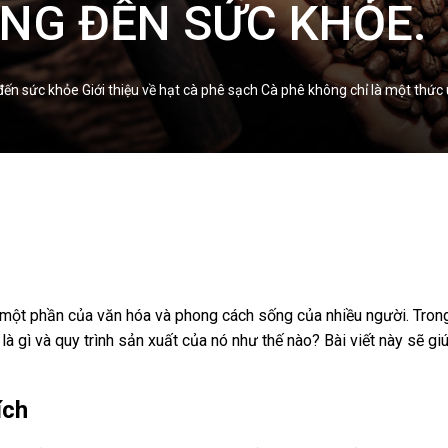
NG ĐẾN SỨC KHỎE.
 đến sức khỏe Giới thiệu về hạt cà phê sạch Cà phê không chỉ là một th
à một phần của văn hóa và phong cách sống của nhiều người. Tro
là gì và quy trình sản xuất của nó như thế nào? Bài viết này sẽ g
ích