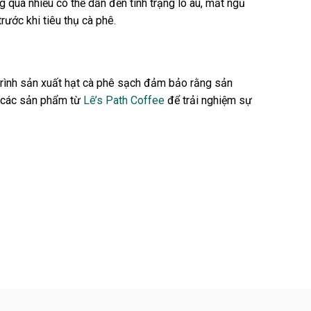
 quá nhiều có thể dẫn đến tình trạng lo âu, mất ngủ
ước khi tiêu thụ cà phê.
trình sản xuất hạt cà phê sạch đảm bảo rằng sản
i các sản phẩm từ
Lê’s Path Coffee
để trải nghiệm sự