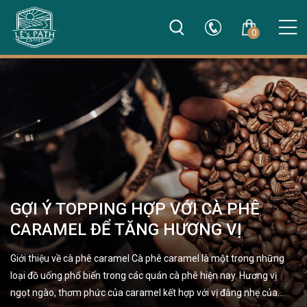
0
GỢI Ý TOPPING HỢP VỚI CÀ PHÊ
CARAMEL ĐỂ TĂNG HƯƠNG VỊ
Giới thiệu về cà phê caramel Cà phê caramel là một trong những
loại đồ uống phổ biến trong các quán cà phê hiện nay. Hương vị
ngọt ngào, thơm phức của caramel kết hợp với vị đắng nhẹ của…