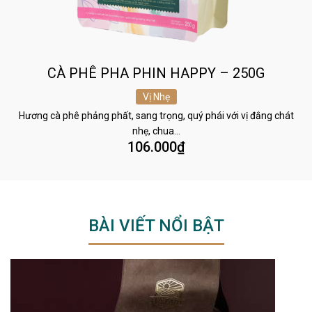
CÀ PHÊ PHA PHIN HAPPY – 250G
Vị Nhẹ
Hương cà phê phảng phất, sang trọng, quý phái với vị đắng chát
nhẹ, chua…
106.000
₫
BÀI VIẾT NỔI BẬT