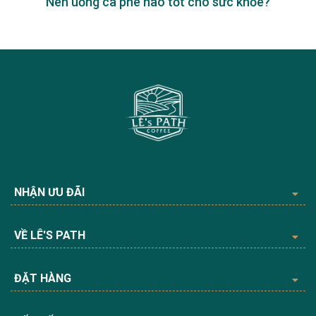
Nên uống cà phê nào tốt cho sức khỏe?
NHẬN ƯU ĐÃI
VỀ LÊ'S PATH
ĐẶT HÀNG