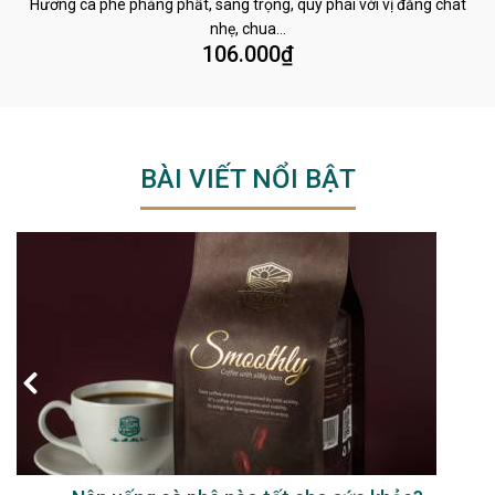
Hương cà phê phảng phất, sang trọng, quý phái với vị đắng chát
nhẹ, chua…
106.000
₫
BÀI VIẾT NỔI BẬT