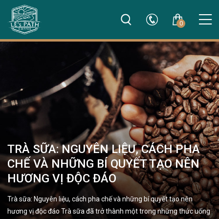
0
TRÀ SỮA: NGUYÊN LIỆU, CÁCH PHA
CHẾ VÀ NHỮNG BÍ QUYẾT TẠO NÊN
HƯƠNG VỊ ĐỘC ĐÁO
Trà sữa: Nguyên liệu, cách pha chế và những bí quyết tạo nên
hương vị độc đáo Trà sữa đã trở thành một trong những thức uống