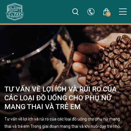
0
TƯ VẤN VỀ LỢI ÍCH VÀ RỦI RO CỦA
CÁC LOẠI ĐỒ UỐNG CHO PHỤ NỮ
MANG THAI VÀ TRẺ EM
Tư vấn về lợi ích và rủi ro của các loại đồ uống cho phụ nữ mang
thai và trẻ em Trong giai đoạn mang thai và khi nuôi dạy trẻ nhỏ,