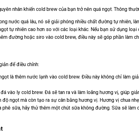
nguyên nhân khiến cold brew của bạn trở nên quá ngọt. Thông thườn
ng nước quá lâu, nó sẽ giải phóng nhiều chất đường tự nhiên, là
ngọt tự nhiên cao hơn so với các loại khác. Nếu bạn sử dụng loại 
êm đường hoặc siro vào cold brew, điều này sẽ góp phần làm ch
iản để điều chỉnh:
gọt là thêm nước lạnh vào cold brew. Điều này không chỉ làm gi
đá vào ly cold brew. Đá sẽ tan ra và làm loãng hương vị, giúp gi
 độ ngọt mà còn tạo ra sự cân bằng hương vị. Hương vị chua nhẹ 
à phê sữa, hãy thử thêm một chút sữa không đường. Sữa sẽ làm d
t