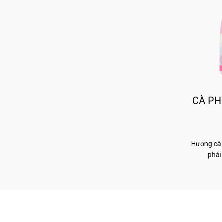
CÀ PH
Hương cà 
phái