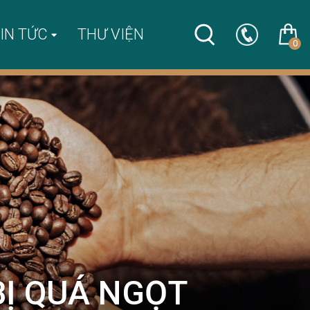
IN TỨC
THƯ VIỆN
0
BỊ QUÁ NGỌT