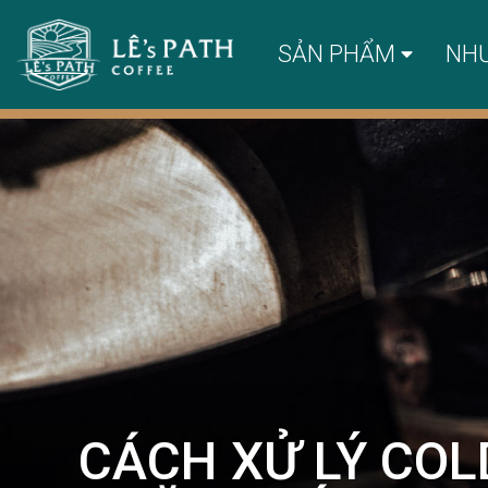
SẢN PHẨM
NH
CÁCH XỬ LÝ COL