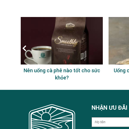
à phê
Nên uống cà phê nào tốt cho sức
Uống c
khỏe?
NHẬN ƯU ĐÃI