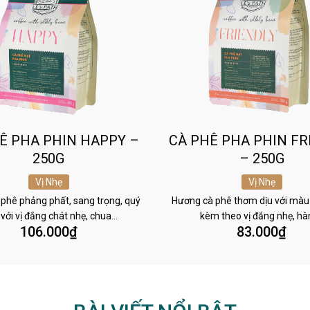
Ê PHA PHIN HAPPY –
CÀ PHÊ PHA PHIN FR
250G
– 250G
Vị Nhẹ
Vị Nhẹ
phê phảng phất, sang trọng, quý
Hương cà phê thơm dịu với màu
 với vị đắng chát nhẹ, chua…
kèm theo vị đắng nhẹ, h
106.000
₫
83.000
₫