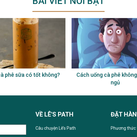
BÀI VIẾT NỔI BẬT
à phê sữa có tốt không?
Cách uống cà phê không
ngủ
VỀ LÊ'S PATH
ĐẶT HÀ
Câu chuyện Lê’s Path
Phương thức 