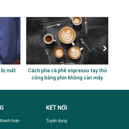
 bị mất
Cách pha cà phê espresso tay thủ
Uống
công bằng phin không cần máy
NG
KẾT NỐI
thanh toán
Tuyển dụng