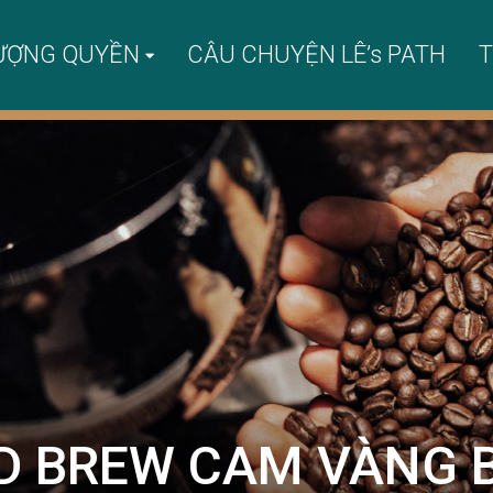
ƯỢNG QUYỀN
CÂU CHUYỆN LÊ’s PATH
T
D BREW CAM VÀNG 