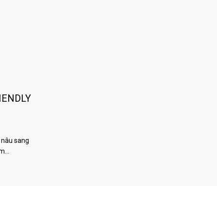
IENDLY
 nâu sang
àm…