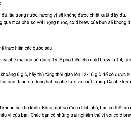
o:
đủ lâu trong nước, hương vị sẽ không được chiết xuất đầy đủ.
g quá ít cà phê so với lượng nước, cold brew của bạn sẽ không 
hể thực hiện các bước sau:
 cà phê mà bạn sử dụng. Tỷ lệ phổ biến cho cold brew là 1:4, tức
khoảng 8 giờ, hãy thử tăng thời gian lên 12-16 giờ để có được h
ng bạn đang sử dụng hạt cà phê tươi và chất lượng. Cà phê kém c
không hề khó khăn. Bằng một số điều chỉnh nhỏ, bạn có thể tạo r
hẩu vị của bạn. Chúc bạn có những trải nghiệm thú vị với cold br