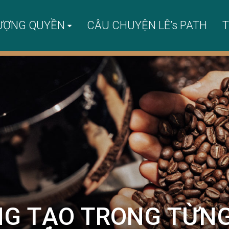
ƯỢNG QUYỀN
CÂU CHUYỆN LÊ’s PATH
T
NG TẠO TRONG TỪNG