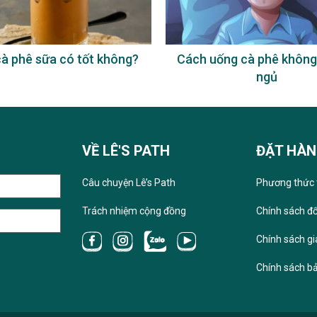
à phê sữa có tốt không?
Cách uống cà phê không
ngủ
VỀ LÊ'S PATH
ĐẶT HÀ
Câu chuyện Lê’s Path
Phương thức 
Trách nhiệm cộng đồng
Chính sách đổ
Chính sách g
Chính sách b