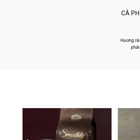
CÀ PH
Hương cà 
phái