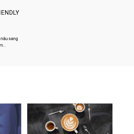
IENDLY
 nâu sang
àm…