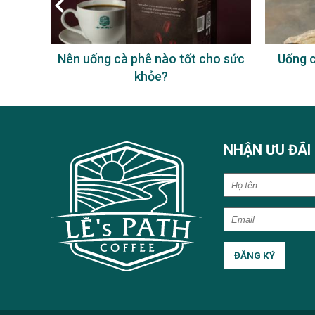
à phê
Nên uống cà phê nào tốt cho sức
Uống c
khỏe?
NHẬN ƯU ĐÃI