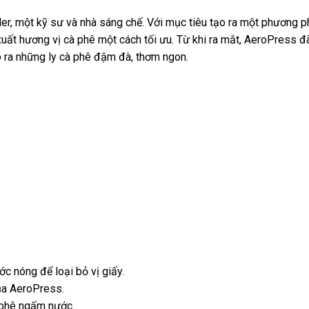
, một kỹ sư và nhà sáng chế. Với mục tiêu tạo ra một phương ph
xuất hương vị cà phê một cách tối ưu. Từ khi ra mắt, AeroPress 
o ra những ly cà phê đậm đà, thơm ngon.
c nóng để loại bỏ vị giấy.
ủa AeroPress.
 phê ngấm nước.