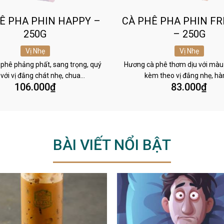
Ê PHA PHIN HAPPY –
CÀ PHÊ PHA PHIN FR
250G
– 250G
Vị Nhẹ
Vị Nhẹ
phê phảng phất, sang trọng, quý
Hương cà phê thơm dịu với màu
 với vị đắng chát nhẹ, chua…
kèm theo vị đắng nhẹ, h
106.000
₫
83.000
₫
BÀI VIẾT NỔI BẬT