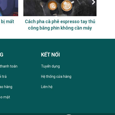
 bị mất
Cách pha cà phê espresso tay thủ
Uống
công bằng phin không cần máy
NG
KẾT NỐI
thanh toán
Tuyển dụng
i trả
Hệ thống cửa hàng
iao hàng
Liên hệ
ảo mật