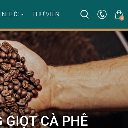
IN TỨC
THƯ VIỆN
0
 GIỌT CÀ PHÊ