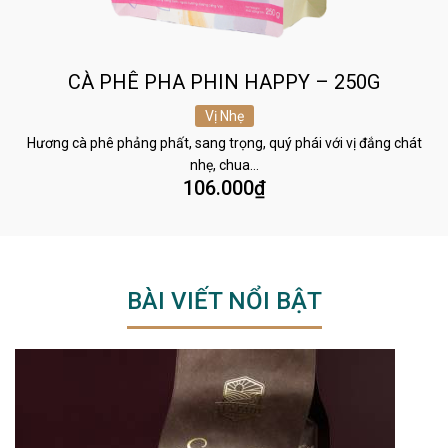
CÀ PHÊ PHA PHIN HAPPY – 250G
Vị Nhẹ
Hương cà phê phảng phất, sang trọng, quý phái với vị đắng chát
nhẹ, chua…
106.000
₫
BÀI VIẾT NỔI BẬT