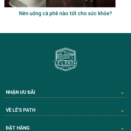
g cà phê nào tốt cho sức khỏe?
Uống
NHẬN ƯU ĐÃI
VỀ LÊ'S PATH
ĐẶT HÀNG