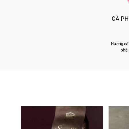
CÀ PH
Hương cà 
phái