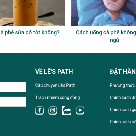
à phê sữa có tốt không?
Cách uống cà phê không
ngủ
VỀ LÊ'S PATH
ĐẶT HÀ
Câu chuyện Lê’s Path
Phương thức 
Trách nhiệm cộng đồng
Chính sách đổ
Chính sách g
Chính sách b