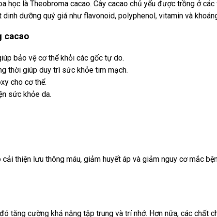
oa học là Theobroma cacao. Cây cacao chủ yếu được trồng ở các vù
 dinh dưỡng quý giá như flavonoid, polyphenol, vitamin và khoáng
g cacao
iúp bảo vệ cơ thể khỏi các gốc tự do.
g thời giúp duy trì sức khỏe tim mạch.
xy cho cơ thể.
ện sức khỏe da.
p cải thiện lưu thông máu, giảm huyết áp và giảm nguy cơ mắc b
 đó tăng cường khả năng tập trung và trí nhớ. Hơn nữa, các chất 