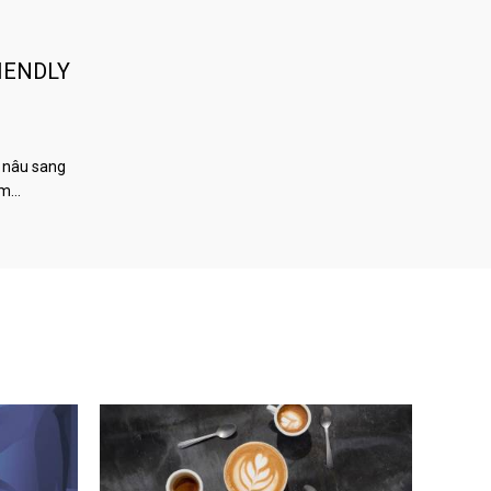
IENDLY
 nâu sang
àm…