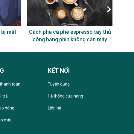
 bị mất
Cách pha cà phê espresso tay thủ
Uống
công bằng phin không cần máy
NG
KẾT NỐI
thanh toán
Tuyển dụng
i trả
Hệ thống cửa hàng
iao hàng
Liên hệ
ảo mật