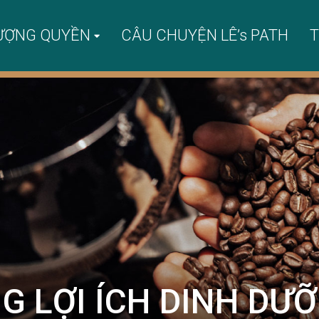
ƯỢNG QUYỀN
CÂU CHUYỆN LÊ’s PATH
T
 LỢI ÍCH DINH DƯ