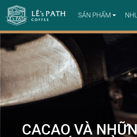
SẢN PHẨM
NH
CACAO VÀ NHỮNG