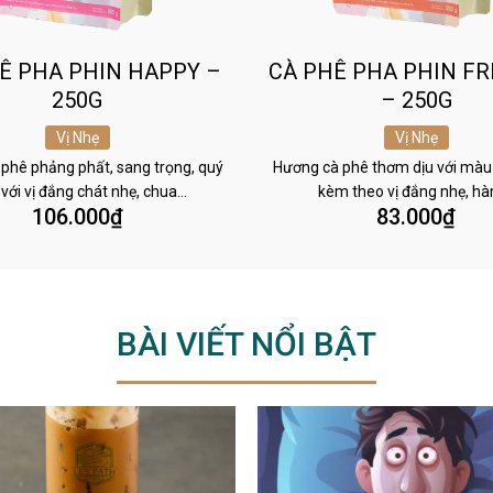
Ê PHA PHIN HAPPY –
CÀ PHÊ PHA PHIN FR
250G
– 250G
Vị Nhẹ
Vị Nhẹ
phê phảng phất, sang trọng, quý
Hương cà phê thơm dịu với màu
 với vị đắng chát nhẹ, chua…
kèm theo vị đắng nhẹ, h
106.000
₫
83.000
₫
BÀI VIẾT NỔI BẬT