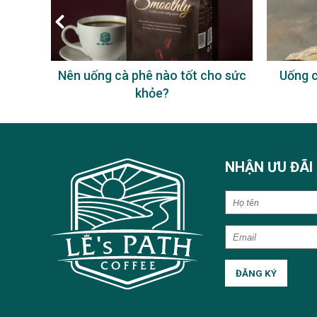
à phê
Nên uống cà phê nào tốt cho sức
Uống c
khỏe?
NHẬN ƯU ĐÃI