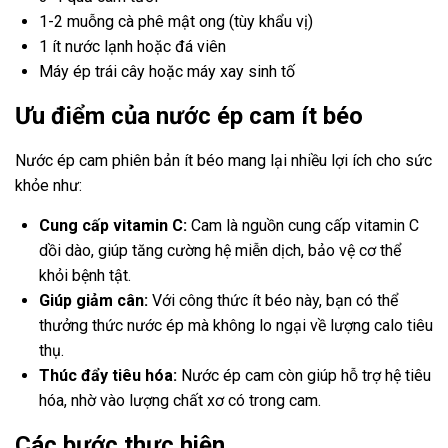
1-2 muỗng cà phê mật ong (tùy khẩu vị)
1 ít nước lạnh hoặc đá viên
Máy ép trái cây hoặc máy xay sinh tố
Ưu điểm của nước ép cam ít béo
Nước ép cam phiên bản ít béo mang lại nhiều lợi ích cho sức
khỏe như:
Cung cấp vitamin C:
Cam là nguồn cung cấp vitamin C
dồi dào, giúp tăng cường hệ miễn dịch, bảo vệ cơ thể
khỏi bệnh tật.
Giúp giảm cân:
Với công thức ít béo này, bạn có thể
thưởng thức nước ép mà không lo ngại về lượng calo tiêu
thụ.
Thúc đẩy tiêu hóa:
Nước ép cam còn giúp hỗ trợ hệ tiêu
hóa, nhờ vào lượng chất xơ có trong cam.
Các bước thực hiện