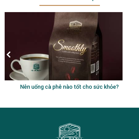
Nên uống cà phê nào tốt cho sức khỏe?