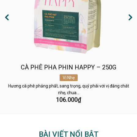
CÀ PHÊ PHA PHIN HAPPY – 250G
Vị Nhẹ
Hương cà phê phảng phất, sang trọng, quý phái với vị đắng chát
nhẹ, chua…
106.000
₫
BÀI VIẾT NỔI BẬT