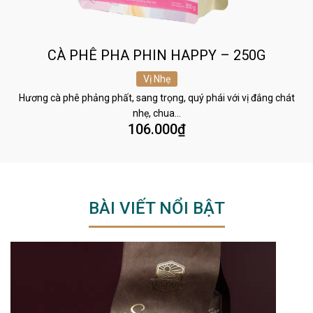
CÀ PHÊ PHA PHIN HAPPY – 250G
Vị Nhẹ
Hương cà phê phảng phất, sang trọng, quý phái với vị đắng chát
nhẹ, chua…
106.000
₫
BÀI VIẾT NỔI BẬT