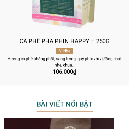
CÀ PHÊ PHA PHIN HAPPY – 250G
Vị Nhẹ
Hương cà phê phảng phất, sang trọng, quý phái với vị đắng chát
nhẹ, chua…
106.000
₫
BÀI VIẾT NỔI BẬT