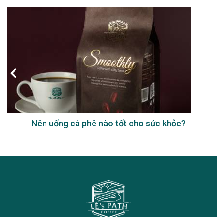
Nên uống cà phê nào tốt cho sức khỏe?