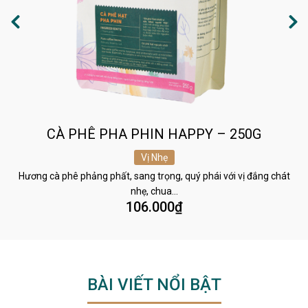
CÀ PHÊ PHA PHIN HAPPY – 250G
Vị Nhẹ
Hương cà phê phảng phất, sang trọng, quý phái với vị đắng chát
nhẹ, chua…
106.000
₫
BÀI VIẾT NỔI BẬT