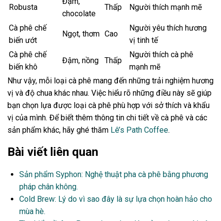
Đậm,
Robusta
Thấp
Người thích mạnh mẽ
chocolate
Cà phê chế
Người yêu thích hương
Ngọt, thơm
Cao
biến ướt
vị tinh tế
Cà phê chế
Người thích cà phê
Đậm, nồng
Thấp
biến khô
mạnh mẽ
Như vậy, mỗi loại cà phê mang đến những trải nghiệm hương
vị và độ chua khác nhau. Việc hiểu rõ những điều này sẽ giúp
bạn chọn lựa được loại cà phê phù hợp với sở thích và khẩu
vị của mình. Để biết thêm thông tin chi tiết về cà phê và các
sản phẩm khác, hãy ghé thăm
Lê’s Path Coffee
.
Bài viết liên quan
Sản phẩm Syphon: Nghệ thuật pha cà phê bằng phương
pháp chân không.
Cold Brew: Lý do vì sao đây là sự lựa chọn hoàn hảo cho
mùa hè.