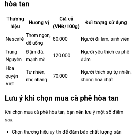
hòa tan
Thương
Giá cả
Hương vị
Đối tượng sử dụng
hiệu
(VNĐ/100g)
Thơm ngon,
Nescafé
80.000
Người đi làm, sinh viên
dễ uống
Trung
Đậm đà,
Người yêu thích cà phê
120.000
Nguyên
mạnh mẽ
đậm
Hòa
Tự nhiên,
Người thích sự tự nhiên,
quyện
70.000
nhẹ nhàng
không hóa chất
Việt
Lưu ý khi chọn mua cà phê hòa tan
Khi chọn mua cà phê hòa tan, bạn nên lưu ý một số điểm
sau:
Chọn thương hiệu uy tín để đảm bảo chất lượng sản