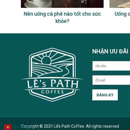
à phê
Nên uống cà phê nào tốt cho sức
Uống c
khỏe?
NHẬN ƯU ĐÃI
Copyright © 2021 Lê’s Path Coffee. All rights reserved
Vietnamese
▼