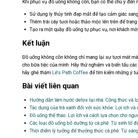
Khi phục vụ đồ uống không cồn, bạn có thể chú ý đến 
Sử dụng ly thủy tinh đẹp mắt để tạo cảm giác sang
Thêm trái cây tươi hoặc thảo mộc lên trên để trang t
Tạo ra một quầy đồ uống tự phục vụ, nơi khách mời
Kết luận
Đồ uống không cồn không chỉ mang lại sự tươi mát mà c
cho bữa tiệc của mình. Hãy thử nghiệm và biến tấu cá
hãy ghé thăm
Lê’s Path Coffee
để tìm kiếm những ý t
Bài viết liên quan
Hướng dẫn làm nước detox tại nhà: Công thức và lợ
Tác dụng của trà xanh đối với sức khỏe: Lợi ích và
Đồ uống thể thao: Lợi ích và cách lựa chọn cho ngườ
Các loại đồ uống bổ dưỡng từ cà phê: Từ sinh tố 
Thời điểm lý tưởng để thưởng thức cà phê: Từ sáng