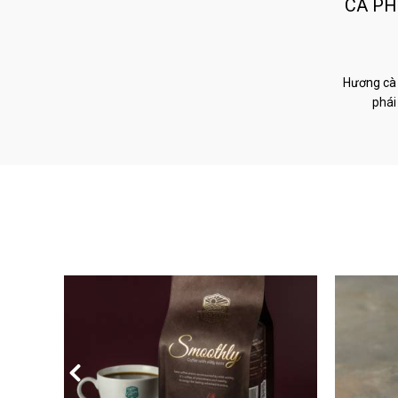
CÀ PH
Hương cà 
phái