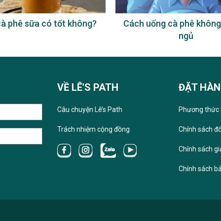
à phê sữa có tốt không?
Cách uống cà phê không
ngủ
VỀ LÊ'S PATH
ĐẶT HÀ
Câu chuyện Lê’s Path
Phương thức 
Trách nhiệm cộng đồng
Chính sách đổ
Chính sách g
Chính sách b