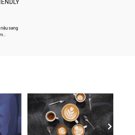
IENDLY
 nâu sang
àm…