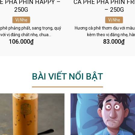
Ê PHA PHIN HAPPY –
CÀ PHÊ PHA PHIN FR
250G
– 250G
Vị Nhẹ
Vị Nhẹ
phê phảng phất, sang trọng, quý
Hương cà phê thơm dịu với màu
 với vị đắng chát nhẹ, chua…
kèm theo vị đắng nhẹ, h
106.000
₫
83.000
₫
BÀI VIẾT NỔI BẬT