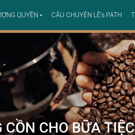
ƯỢNG QUYỀN
CÂU CHUYỆN LÊ’s PATH
T
CỒN CHO BỮA TIỆC