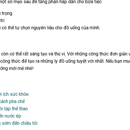
một số mẹo sau để tăng phần hấp dẫn cho bữa tiệc:
 trọng.
rí.
 có thể tự chọn nguyên liệu cho đồ uống của mình.
òn có thể rất sáng tạo và thú vị. Với những công thức đơn giản v
c công thức để tạo ra những ly đồ uống tuyệt vời nhất. Nếu bạn 
ưởng mới mẻ nhé!
i ích sức khỏe
 cách pha chế
i tập thể thao
đến nước ép
 sớm đến chiều tối