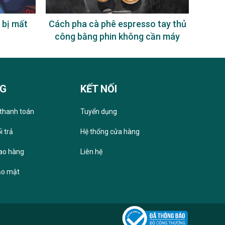
 bị mất
Cách pha cà phê espresso tay thủ
Uống
công bằng phin không cần máy
NG
KẾT NỐI
thanh toán
Tuyển dụng
i trả
Hệ thống cửa hàng
iao hàng
Liên hệ
ảo mật