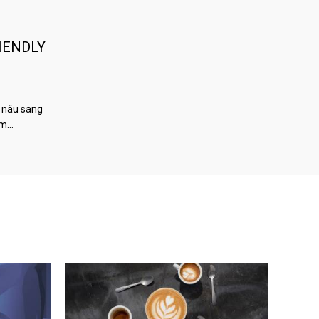
IENDLY
 nâu sang
àm…