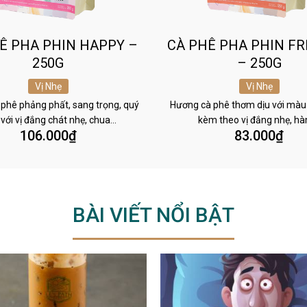
Ê PHA PHIN HAPPY –
CÀ PHÊ PHA PHIN FR
250G
– 250G
Vị Nhẹ
Vị Nhẹ
phê phảng phất, sang trọng, quý
Hương cà phê thơm dịu với màu
 với vị đắng chát nhẹ, chua…
kèm theo vị đắng nhẹ, h
106.000
₫
83.000
₫
BÀI VIẾT NỔI BẬT