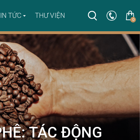
IN TỨC
THƯ VIỆN
0
HÊ: TÁC ĐỘNG