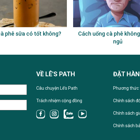
à phê sữa có tốt không?
Cách uống cà phê không
ngủ
VỀ LÊ'S PATH
ĐẶT HÀ
Câu chuyện Lê’s Path
Phương thức 
Trách nhiệm cộng đồng
Chính sách đổ
Chính sách g
Chính sách b