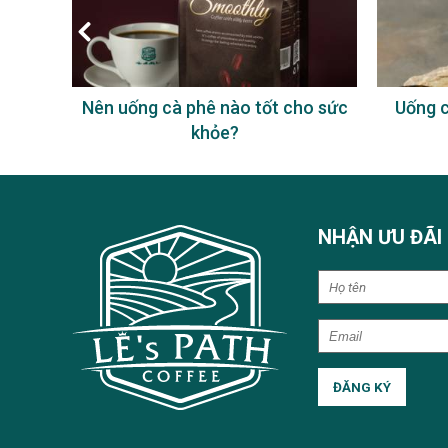
à phê
Nên uống cà phê nào tốt cho sức
Uống c
khỏe?
NHẬN ƯU ĐÃI