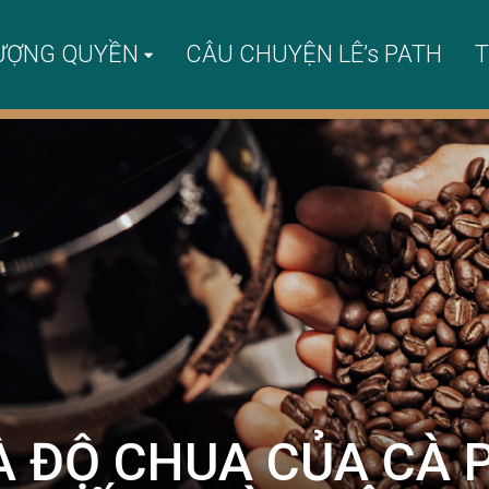
ƯỢNG QUYỀN
CÂU CHUYỆN LÊ’s PATH
T
 ĐỘ CHUA CỦA CÀ P