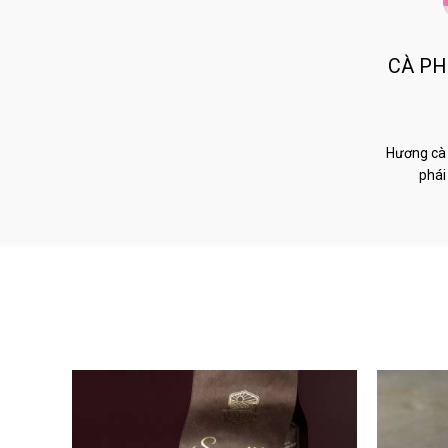
CÀ PH
Hương cà 
phái