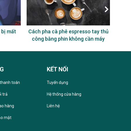
 bị mất
Cách pha cà phê espresso tay thủ
Uống
công bằng phin không cần máy
NG
KẾT NỐI
thanh toán
Tuyển dụng
i trả
Hệ thống cửa hàng
iao hàng
Liên hệ
ảo mật