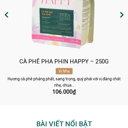
CÀ PHÊ PHA PHIN HAPPY – 250G
Vị Nhẹ
Hương cà phê phảng phất, sang trọng, quý phái với vị đắng chát
nhẹ, chua…
106.000
₫
BÀI VIẾT NỔI BẬT