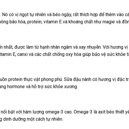
 Nó có vị ngọt tự nhiên và béo ngậy, rất thích hợp để thêm vào 
hông bão hòa, protein, vitamin E và khoáng chất như magie và đồn
n nhất, được làm từ hạnh nhân ngâm và xay nhuyễn. Với hương vị n
itamin E, canxi và các chất chống oxy hóa giúp bảo vệ sức khỏe 
guồn protein thực vật phong phú. Sữa đậu nành có hương vị đặc 
bằng hormone và hỗ trợ sức khỏe xương.
, nổi bật với hàm lượng omega-3 cao. Omega-3 là axit béo thiết 
ng dinh dưỡng một cách tự nhiên.