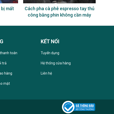
 bị mất
Cách pha cà phê espresso tay thủ
Uống
công bằng phin không cần máy
NG
KẾT NỐI
thanh toán
Tuyển dụng
i trả
Hệ thống cửa hàng
iao hàng
Liên hệ
ảo mật