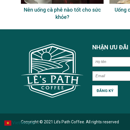
à phê
Nên uống cà phê nào tốt cho sức
Uống c
khỏe?
NHẬN ƯU ĐÃI
Copyright © 2021 Lê’s Path Coffee. All rights reserved
Vietnamese
▼