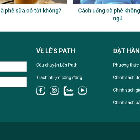
à phê sữa có tốt không?
Cách uống cà phê không
ngủ
VỀ LÊ'S PATH
ĐẶT HÀ
Câu chuyện Lê’s Path
Phương thức 
Trách nhiệm cộng đồng
Chính sách đổ
Chính sách g
Chính sách b