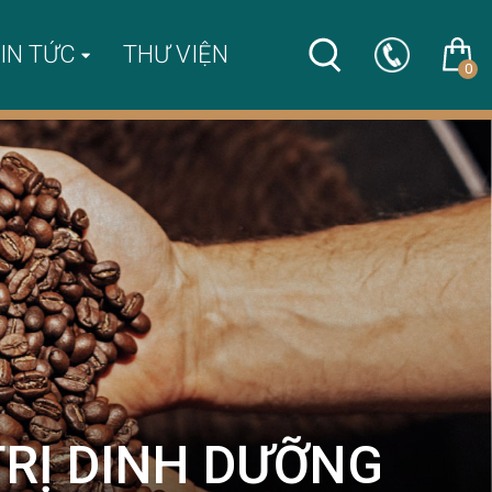
IN TỨC
THƯ VIỆN
0
TRỊ DINH DƯỠNG