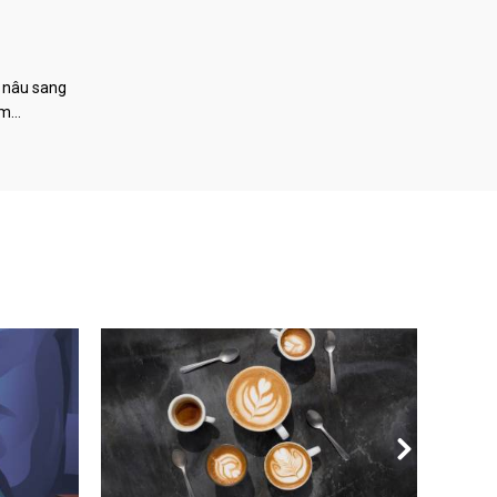
 nâu sang
àm…