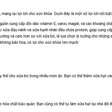
 mang lại lợi ích cho sức khỏe. Dưới đây là một số lợi ích nổi bật
guồn cung cấp dồi dào vitamin E, canxi, magiê, và các khoáng chấ
ư sữa đậu nành và sữa hạnh nhân đều chứa protein, giúp cung cấp 
đường và calo hơn so với sữa bò, là lựa chọn lý tưởng cho những 
 không bão hòa, có lợi cho sức khỏe tim mạch.
thế cho sữa bò trong nhiều món ăn. Bạn có thể thêm sữa hạt vào 
 hóa chất bảo quản. Bạn cũng có thể tự làm sữa hạt tại nhà để 