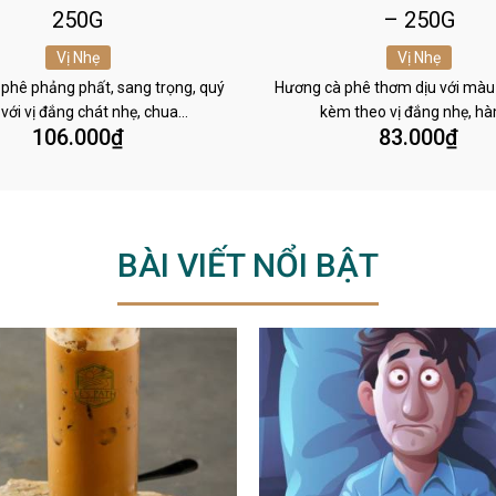
250G
– 250G
Vị Nhẹ
Vị Nhẹ
phê phảng phất, sang trọng, quý
Hương cà phê thơm dịu với màu
 với vị đắng chát nhẹ, chua…
kèm theo vị đắng nhẹ, h
106.000
₫
83.000
₫
BÀI VIẾT NỔI BẬT