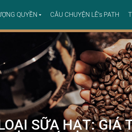
ƯỢNG QUYỀN
CÂU CHUYỆN LÊ’s PATH
T
LOẠI SỮA HẠT: GIÁ 