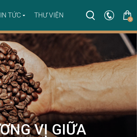
IN TỨC
THƯ VIỆN
0
ƠNG VỊ GIỮA