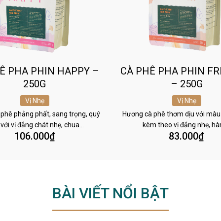
Ê PHA PHIN HAPPY –
CÀ PHÊ PHA PHIN FR
250G
– 250G
Vị Nhẹ
Vị Nhẹ
phê phảng phất, sang trọng, quý
Hương cà phê thơm dịu với màu
 với vị đắng chát nhẹ, chua…
kèm theo vị đắng nhẹ, h
106.000
₫
83.000
₫
BÀI VIẾT NỔI BẬT