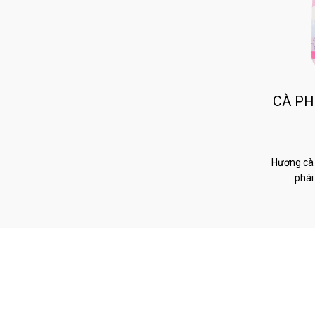
CÀ PH
Hương cà 
phái