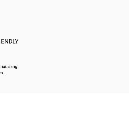
IENDLY
 nâu sang
àm…