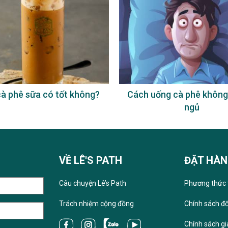
à phê sữa có tốt không?
Cách uống cà phê không
ngủ
VỀ LÊ'S PATH
ĐẶT HÀ
Câu chuyện Lê’s Path
Phương thức 
Trách nhiệm cộng đồng
Chính sách đổ
Chính sách g