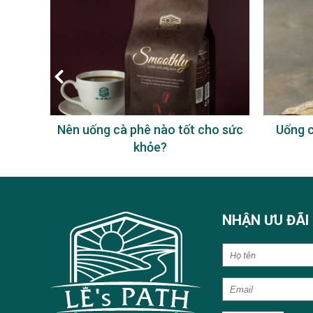
à phê
Nên uống cà phê nào tốt cho sức
Uống c
khỏe?
NHẬN ƯU ĐÃI