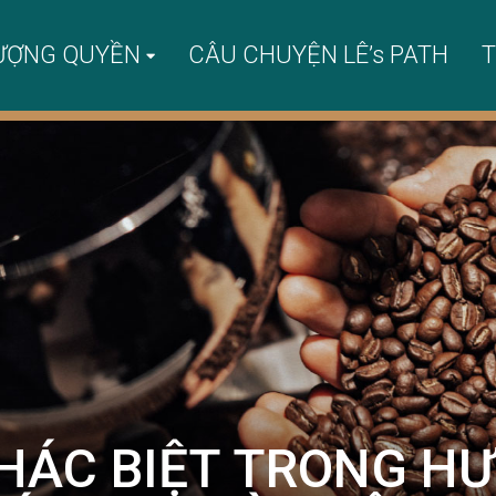
ƯỢNG QUYỀN
CÂU CHUYỆN LÊ’s PATH
T
HÁC BIỆT TRONG HƯ