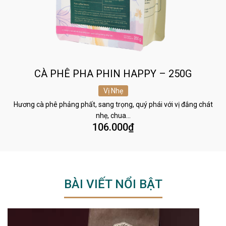
CÀ PHÊ PHA PHIN HAPPY – 250G
Vị Nhẹ
Hương cà phê phảng phất, sang trọng, quý phái với vị đắng chát
nhẹ, chua…
106.000
₫
BÀI VIẾT NỔI BẬT