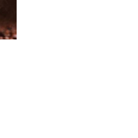
ho sức khỏe. Than tre có khả năng thanh lọc cơ thể, giúp loại bỏ độc tố
cơ thể.
một phần của văn hóa thưởng thức trà sữa hiện đại. Các bạn trẻ thường c
. Có thể nói, đây là một phần không thể thiếu trong những buổi gặp gỡ
án trà sữa đã sáng tạo ra nhiều biến tấu khác nhau, như trà sữa than tre
g vị mà còn tạo nên sự phong phú cho trải nghiệm thưởng thức.
am nhờ vào hương vị độc đáo, lợi ích sức khỏe và sự sáng tạo trong cá
ió trong giới trẻ hiện nay!