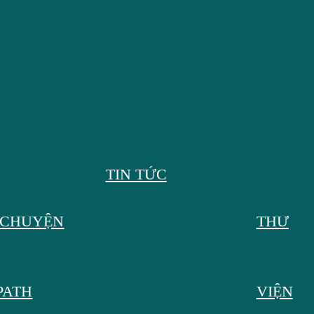
TIN TỨC
 CHUYỆN
THƯ
U THÍCH RA
 PATH
VIỆN