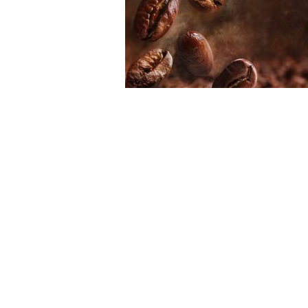
CÀ PHÊ HẠT PHA PHIN
Không chỉ ngon, trà sữa than tre còn được biết đến với nhiều lợi ích c
chứa nhiều khoáng chất cần thiết, giúp tăng cường sức đề kháng cho 
Cà phê pha phin
Thời trang và phong cách
Không chỉ đơn thuần là một thức uống, trà sữa than tre còn trở thành 
mạng xã hội, tạo nên xu hướng mới trong cộng đồng yêu thích trà sữa
Những biến tấu của trà sữa than tre
TIÊU ĐỀ TÙY CHỌN
Trà sữa than tre không chỉ đơn thuần là trà sữa với than tre. Nhiều qu
thạch trái cây, hay kem tươi. Điều này không chỉ làm tăng thêm hươn
Kết luận
Trà sữa than tre đang dần chiếm lĩnh thị trường thức uống tại Việt N
nhanh chóng thưởng thức để không bỏ lỡ xu hướng đang làm mưa làm g
CÀ PHÊ TÚI LỌC
Trang chủ:
https://lepathcoffee.com/
Cà phê túi lọc
Bài viết liên quan