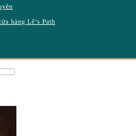
uyền
 sữa than tre đã trở thành một trong những thức uống được yêu thích nhấ
cửa hàng Lê’s Path
 ĐƯỢC YÊU THÍCH RA SAO
g thức uống được yêu thích nhất tại Việt Nam. Sự kết hợp giữa trà sữa 
đồ uống mới lạ.
?
ời thưởng thức. Than tre không chỉ tạo màu sắc hấp dẫn mà còn mang đ
ruyền thống khác.