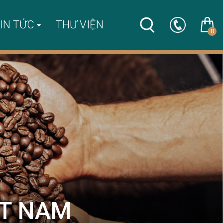
IN TỨC
THƯ VIỆN
0
ỆT NAM