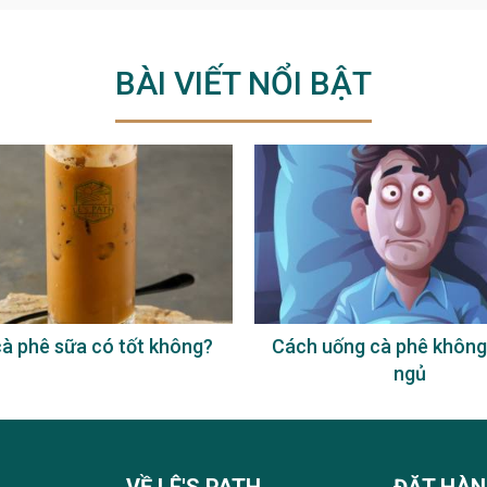
BÀI VIẾT NỔI BẬT
à phê sữa có tốt không?
Cách uống cà phê không
ngủ
VỀ LÊ'S PATH
ĐẶT HÀ