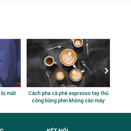
 bị mất
Cách pha cà phê espresso tay thủ
Uống
công bằng phin không cần máy
NG
KẾT NỐI