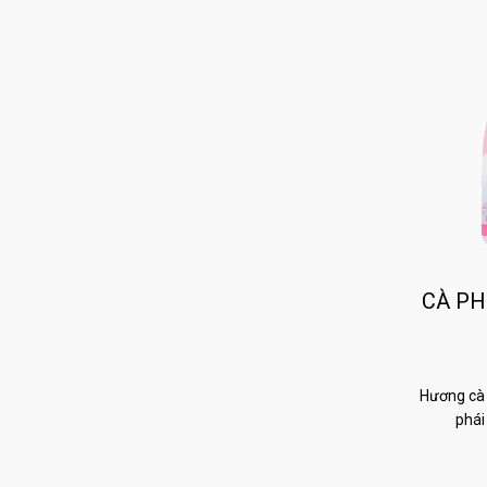
CÀ PH
Hương cà 
phái