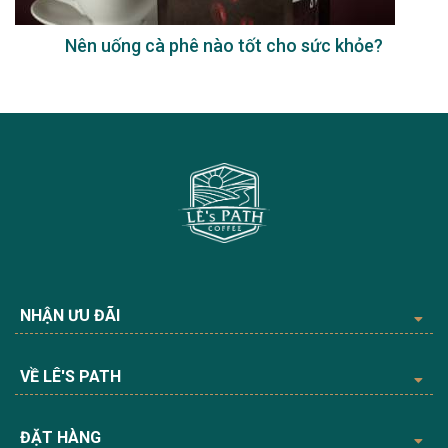
Uống cà phê sữa có tốt không?
NHẬN ƯU ĐÃI
VỀ LÊ'S PATH
ĐẶT HÀNG