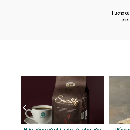
Hương cà 
phái
à phê
Nên uống cà phê nào tốt cho sức
Uống c