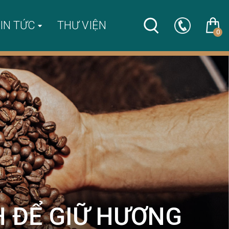
IN TỨC
THƯ VIỆN
0
 ĐỂ GIỮ HƯƠNG