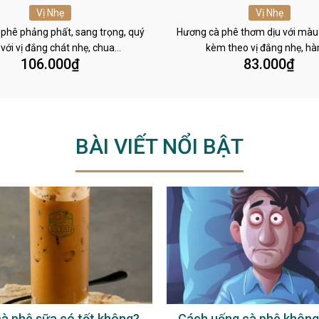
Vị Nhẹ
Vị Nhẹ
phê phảng phất, sang trọng, quý
Hương cà phê thơm dịu với màu
 với vị đắng chát nhẹ, chua…
kèm theo vị đắng nhẹ, h
106.000
₫
83.000
₫
BÀI VIẾT NỔI BẬT
à phê sữa có tốt không?
Cách uống cà phê không