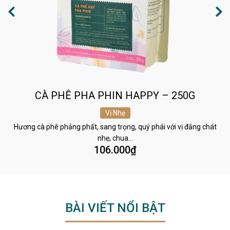
CÀ PHÊ PHA PHIN HAPPY – 250G
Vị Nhẹ
Hương cà phê phảng phất, sang trọng, quý phái với vị đắng chát
nhẹ, chua…
106.000
₫
BÀI VIẾT NỔI BẬT