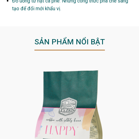
Đồ uống từ hạt cà phê: Những công thức pha chế sáng
tạo để đổi mới khẩu vị.
SẢN PHẨM NỔI BẬT