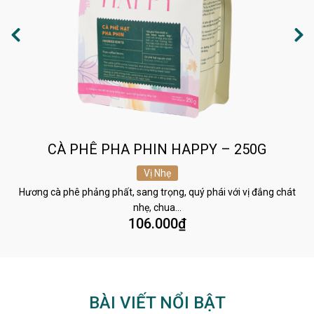
CÀ PHÊ PHA PHIN HAPPY – 250G
Vị Nhẹ
Hương cà phê phảng phất, sang trọng, quý phái với vị đắng chát
nhẹ, chua…
106.000
₫
BÀI VIẾT NỔI BẬT