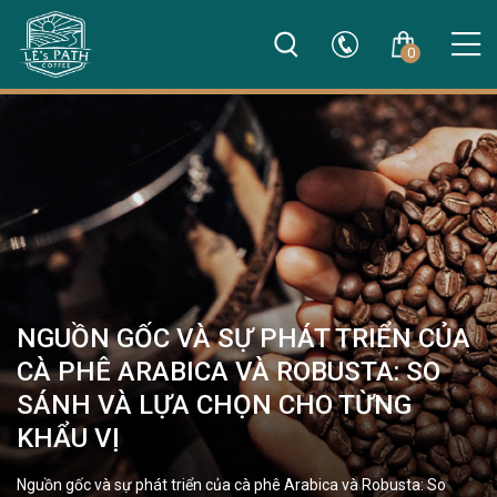
0
NGUỒN GỐC VÀ SỰ PHÁT TRIỂN CỦA
CÀ PHÊ ARABICA VÀ ROBUSTA: SO
SÁNH VÀ LỰA CHỌN CHO TỪNG
KHẨU VỊ
Nguồn gốc và sự phát triển của cà phê Arabica và Robusta: So