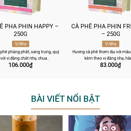
Ê PHA PHIN HAPPY –
CÀ PHÊ PHA PHIN FR
250G
– 250G
Vị Nhẹ
Vị Nhẹ
phê phảng phất, sang trọng, quý
Hương cà phê thơm dịu với màu
 với vị đắng chát nhẹ, chua…
kèm theo vị đắng nhẹ, h
106.000
₫
83.000
₫
BÀI VIẾT NỔI BẬT