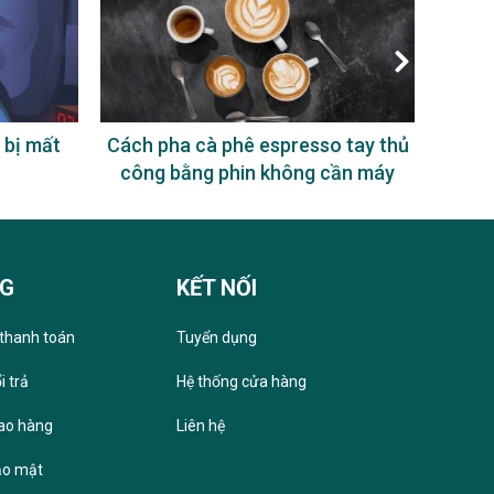
 bị mất
Cách pha cà phê espresso tay thủ
Uống
công bằng phin không cần máy
NG
KẾT NỐI
thanh toán
Tuyển dụng
i trả
Hệ thống cửa hàng
iao hàng
Liên hệ
ảo mật