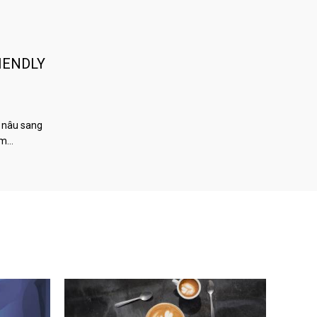
IENDLY
 nâu sang
àm…