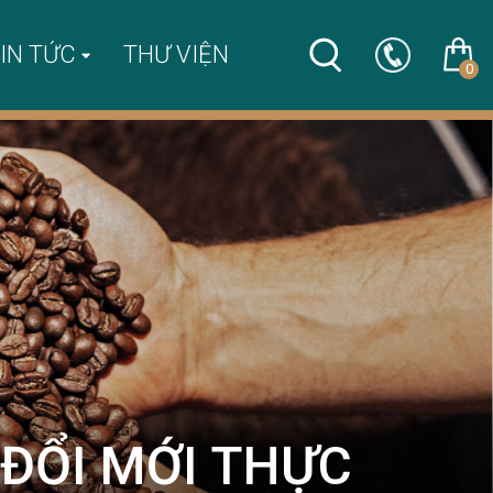
IN TỨC
THƯ VIỆN
0
 ĐỔI MỚI THỰC