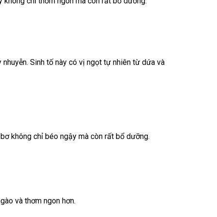
ày không chỉ thơm ngon mà còn rất bổ dưỡng.
nhuyễn. Sinh tố này có vị ngọt tự nhiên từ dứa và
ố bơ không chỉ béo ngậy mà còn rất bổ dưỡng.
 ngào và thơm ngon hơn.