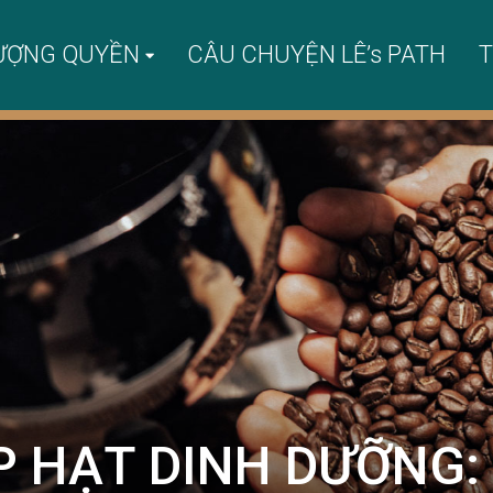
ƯỢNG QUYỀN
CÂU CHUYỆN LÊ’s PATH
T
P HẠT DINH DƯỠNG: