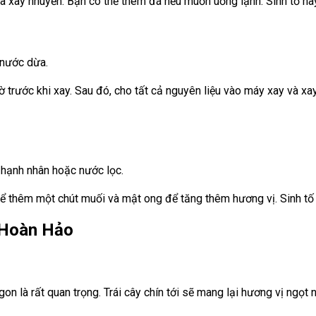
và xay nhuyễn. Bạn có thể thêm đá nếu muốn uống lạnh. Sinh tố n
 nước dừa.
trước khi xay. Sau đó, cho tất cả nguyên liệu vào máy xay và xay 
 hạnh nhân hoặc nước lọc.
thể thêm một chút muối và mật ong để tăng thêm hương vị. Sinh t
 Hoàn Hảo
gon là rất quan trọng. Trái cây chín tới sẽ mang lại hương vị ngọt