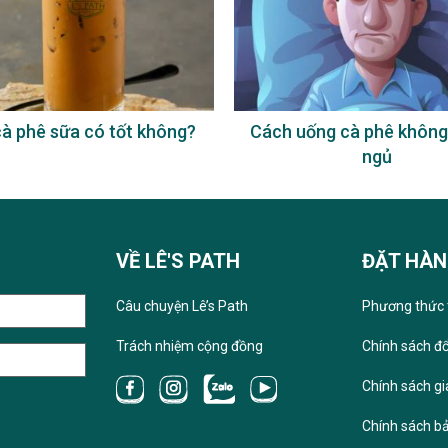
à phê sữa có tốt không?
Cách uống cà phê không
ngủ
VỀ LÊ'S PATH
ĐẶT HÀ
Câu chuyện Lê’s Path
Phương thức 
Trách nhiệm cộng đồng
Chính sách đổ
Chính sách g
Chính sách b