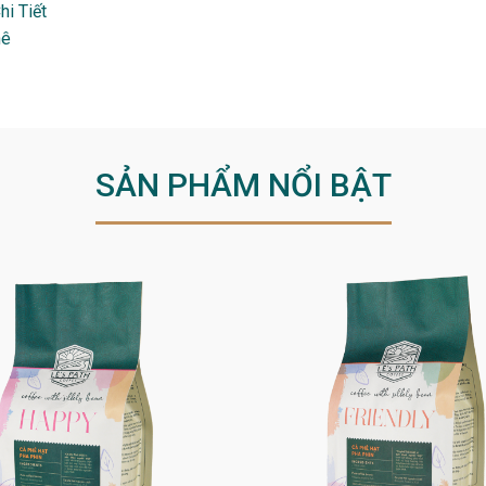
i Tiết
hê
SẢN PHẨM NỔI BẬT