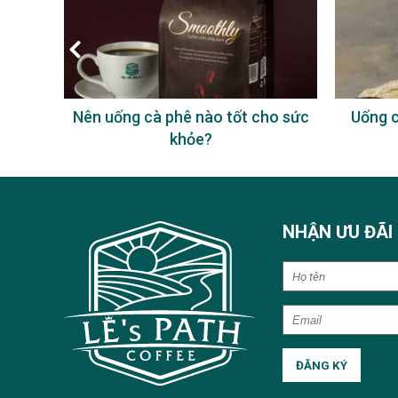
à phê
Nên uống cà phê nào tốt cho sức
Uống c
khỏe?
NHẬN ƯU ĐÃI