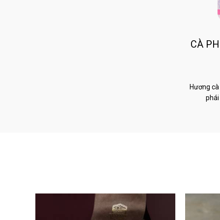
CÀ PH
Hương cà 
phái